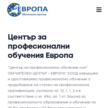
Ц
е
н
т
ъ
р
з
а
п
р
о
ф
е
с
и
о
н
а
л
н
и
о
б
у
ч
е
н
и
я
Е
в
р
о
п
а
“
Център
за
професионално
обучение
към
“
ОБУЧИТЕЛЕН
ЦЕНТЪР
–
ЕВРОПА”
ЕООД
извършва
и
удостоверява
професионално
обучение
с
придобиване
на
степен
на
професионална
квалификация,
съгласно
чл.
12,
т.
1,
2
и
в
съответствие
с
чл.
49а,
ал.
1
от
Закона
за
професионалното
образование
и
обучение
по