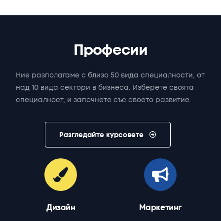
П
р
о
ф
е
с
и
и
Ние
разполагаме
с
близо
50
вида
специалности,
от
над
10
вида
сектори
в
бизнеса.
Изберете
своята
специалност,
и
започнете
със
своето
развитие.
Разгледайте курсовете
Дизайн
Маркетинг