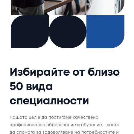
И
з
б
и
р
а
й
т
е
о
т
б
л
и
з
о
5
0
в
и
д
а
с
п
е
ц
и
а
л
н
о
с
т
и
Нашата
цел
е
да
постигаме
качествено
професионално
образование
и
обучение
–
което
да
спомага
за
задоволяване
на
потребностите
и