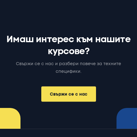
И
м
а
ш
и
н
т
е
р
е
с
к
ъ
м
н
а
ш
и
т
е
к
у
р
с
о
в
е
?
Свържи
се
с
нас
и
разбери
повече
за
техните
специфики.
Свържи се с нас