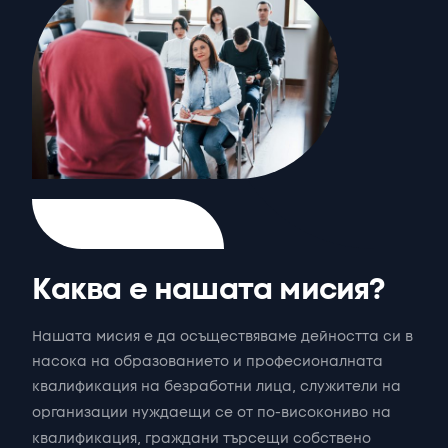
К
а
к
в
а
е
н
а
ш
а
т
а
м
и
с
и
я
?
Нашата
мисия
е
да
осъществяваме
дейността
си
в
насока
на
образованието
и
професионалната
квалификация
на
безработни
лица,
служители
на
организации
нуждаещи
се
от
по-високо
ниво
на
квалификация,
граждани
търсещи
собствено