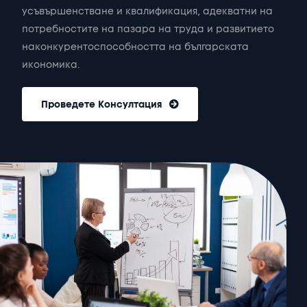
усъвършенстване
и
квалификация,
адекватни
на
потребностите
на
пазара
на
труда
и
развитието
на
конкурентоспособността
на
българската
икономика.
Проведете Консултация