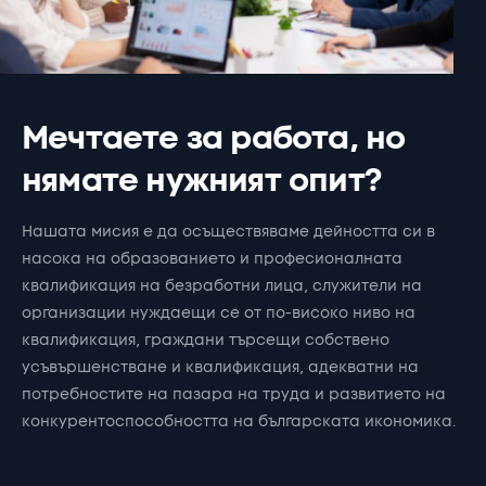
М
е
ч
т
а
е
т
е
з
а
р
а
б
о
т
а
,
н
о
н
я
м
а
т
е
н
у
ж
н
и
я
т
о
п
и
т
?
Нашата
мисия
е
да
осъществяваме
дейността
си
в
насока
на
образованието
и
професионалната
квалификация
на
безработни
лица,
служители
на
организации
нуждаещи
се
от
по-високо
ниво
на
квалификация,
граждани
търсещи
собствено
усъвършенстване
и
квалификация,
адекватни
на
потребностите
на
пазара
на
труда
и
развитието
на
конкурентоспособността
на
българската
икономика.