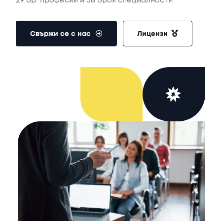
29
бр.
професии
и
58
броя
специалности“
Свържи се с нас
Лицензи